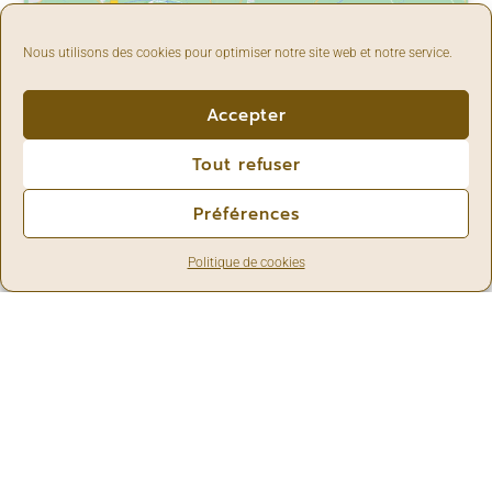
Cliquez pour accepter les cookies
Nous utilisons des cookies pour optimiser notre site web et notre service.
marketing et activer ce contenu
Accepter
Tout refuser
Préférences
Frédérique Henry - kinésiologue
Politique de cookies
Cabinet à Goesnes (Ohey)