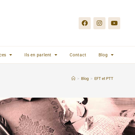
ces
Ils en parlent
Contact
Blog
>
Blog
>
EFT et PTT