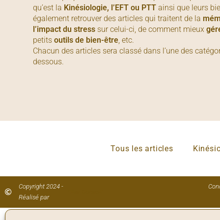
qu’est la
Kinésiologie, l’EFT ou PTT
ainsi que leurs bi
également retrouver des articles qui traitent de la
mémo
l’impact du stress
sur celui-ci, de comment mieux
gér
petits
outils de bien-être
, etc.
Chacun des articles sera classé dans l’une des catégori
dessous.
Tous les articles
Kinési
Copyright 2024 -
Cond
Elisa Consult
Réalisé par