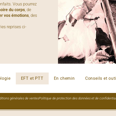
enfaits. Vous pourrez
ire du corps
, de
er vos émotions
, des
es reprises ci-
ologie
EFT et PTT
En chemin
Conseils et out
itions générales de ventes
Politique de protection des données et de confidential